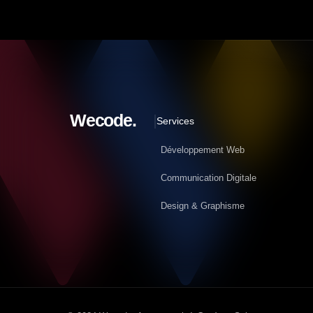
Wecode.  
Services
Développement Web
Communication Digitale
Design & Graphisme