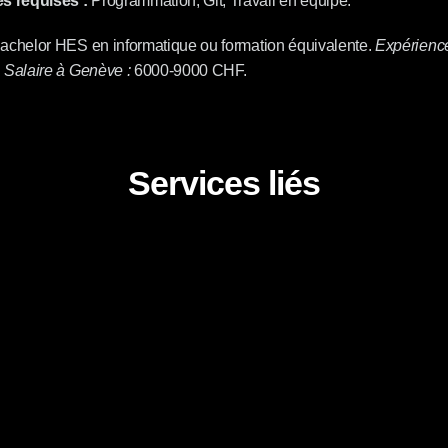
 requises :
 Programmation, Git, Travail en équipe.
achelor HES en informatique ou formation équivalente. 
Expérience
 
Salaire à Genève :
 6000-9000 CHF.
Services liés
Développement web
Création de sites interne
Des sites internet conçus pou
conception, performance mesur
PME romandes nous ont confié 