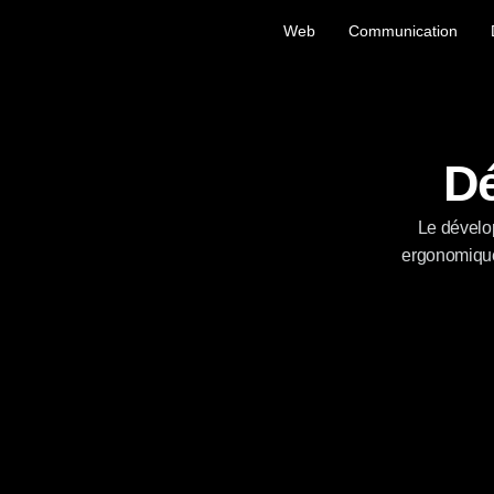
Web
Communication
W
e
c
o
d
e
.
Dé
Le dévelop
ergonomiques