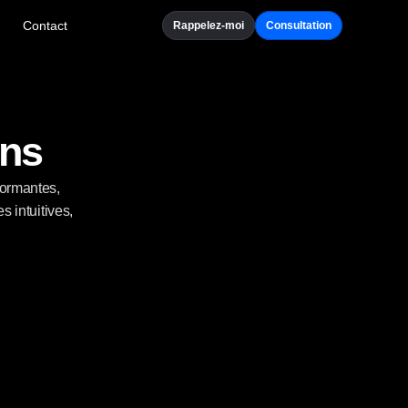
Contact
Rappelez-moi
Consultation
ons
ormantes, 
 intuitives, 