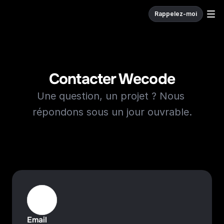
Rappelez-moi
W
e
c
o
d
e
.
Contacter Wecode
Une question, un projet ? Nous 
répondons sous un jour ouvrable.
Email