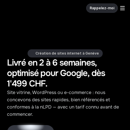
Rappelez-moi
W
e
c
o
d
e
.
Création de sites internet à Genève
Livré en 2 à 6 semaines, 
optimisé pour Google, dès 
1'499 CHF.
Site vitrine, WordPress ou e-commerce : nous 
concevons des sites rapides, bien référencés et 
conformes à la nLPD — avec un tarif connu avant de 
commencer.