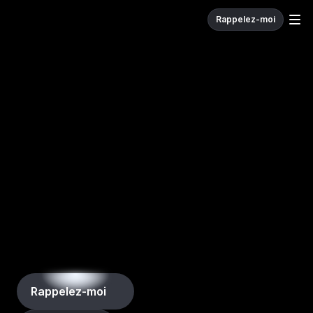
Rappelez-moi
W
e
c
o
d
e
.
Agence web à Genève, partenaire digital des PME romandes
Votre
site
web
devrait
être
votre
meilleur
commercial.
Nous
le
concevons
pour
ça.
Stratégie, design, développement et SEO : nous 
créons des sites internet rapides et mesurables pour 
les PME romandes, puis nous les faisons progresser 
mois après mois — IA, automatisation et analyse de 
données comprises. Tarifs publics, interlocuteur 
unique, équipe basée à Genève.
Rappelez-moi