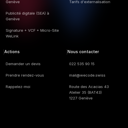
Genève
Tarifs d'externalisation
m'a proposé des solutions en pleine adéquation avec mes 
besoins/envies. Ils ont travaillé rapidement et efficacement, 
Publicité digitale (SEA) à 
c'était un plaisir de collaborer avec eux!
Genève
Site internet & Réseaux sociaux
Signature + VCF + Micro-Site 
Cristina Mele
WeLink
Interface Energies
Actions
Nous contacter
Demander un devis
022 535 90 15
Prendre rendez-vous
mail@wecode.swiss
Rappelez-moi
Route des Acacias 43
Atelier 35 (BAT43)
1227 Genève