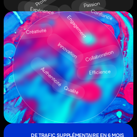
Passion
Expérience
Confiance
Engagement
Créativité
Innovation
Collaboration
Authenticité
Efficience
Qualité
DE TRAFIC SUPPLÉMENTAIRE EN 6 MOIS