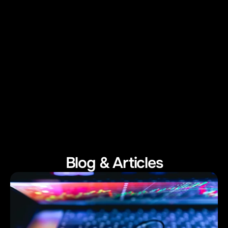
Zuco
Ne cherchez plus ! Wecode est le partenaire qu’il vous faut pour 
la création de votre site web. Une équipe jeune et dynamique qui 
comprend parfaitement vos besoins. Le tout dans la bonne 
humeur... Le top des agences web à Genève !
Site internet & SEO
Nicolas von Burg
Omniservice
Blog & Articles
Wecode a travaillé en collaboration avec nos équipes pour le 
développement du site internet institutionnel d'après les 
maquettes d'OpenWT et a formé nos collaboratrices à 
l'administration du nouveau site.
Site internet
Ivan Mauroux