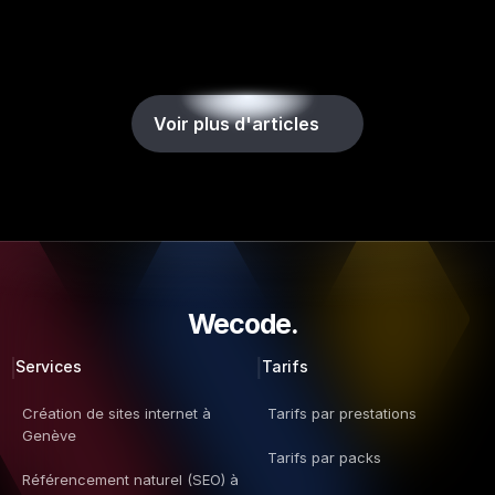
Site internet & SEO
Xavier Péclard
AxLR
Voir plus d'articles
Une première conversation avec Bruno m’a convaincue de 
travailler avec l’équipe, compréhension immédiate de l’objectif et 
des attentes et très bons conseils. Excellent travail d’équipe avec 
Emma et Aymane

Résultat: le site correspond exactement à mes attentes et au 
brief (en mieux!), retours positifs des visiteurs dont le nombre est 
en hausse depuis la mise en ligne
Wecode.  
Site internet & branding
Anne Béguin-Van Walleghem
Services
Tarifs
CGSE
Création de sites internet à 
Tarifs par prestations
Genève
Tarifs par packs
J'ai apprécié l'accompagnement de Wecode dans la réalisation 
Référencement naturel (SEO) à 
de mon site Internet. L' équipe s'est montrée très à l'écoute et 