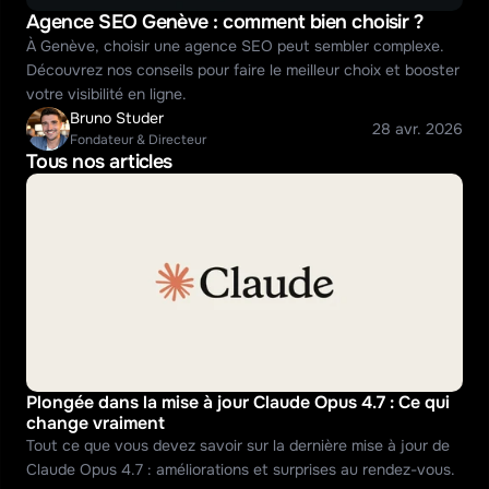
Agence SEO Genève : comment bien choisir ?
À Genève, choisir une agence SEO peut sembler complexe. 
Découvrez nos conseils pour faire le meilleur choix et booster 
votre visibilité en ligne.
Bruno Studer
28 avr. 2026
Fondateur & Directeur
Tous nos articles
Plongée dans la mise à jour Claude Opus 4.7 : Ce qui 
change vraiment
Tout ce que vous devez savoir sur la dernière mise à jour de 
Claude Opus 4.7 : améliorations et surprises au rendez-vous.