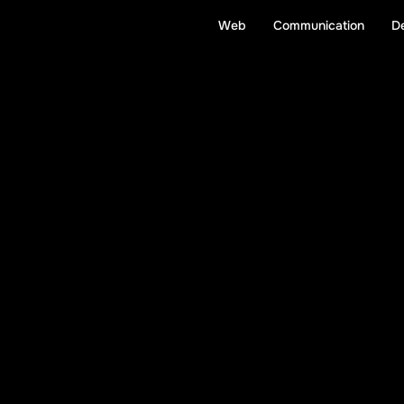
Web
Communication
D
W
e
c
o
d
e
.