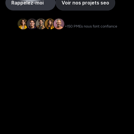
Rappelez-moi
Voir nos projets seo
+150 PMEs nous font confiance