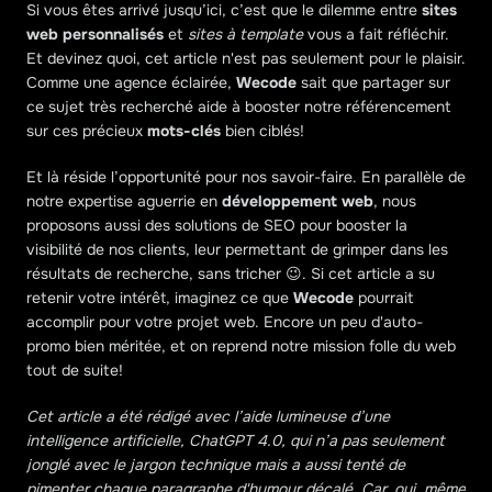
Si vous êtes arrivé jusqu’ici, c’est que le dilemme entre 
sites 
web personnalisés
 et 
sites à template
 vous a fait réfléchir. 
Et devinez quoi, cet article n'est pas seulement pour le plaisir. 
Comme une agence éclairée, 
Wecode
 sait que partager sur 
ce sujet très recherché aide à booster notre référencement 
sur ces précieux 
mots-clés
 bien ciblés!
Et là réside l’opportunité pour nos savoir-faire. En parallèle de 
notre expertise aguerrie en 
développement web
, nous 
proposons aussi des solutions de SEO pour booster la 
visibilité de nos clients, leur permettant de grimper dans les 
résultats de recherche, sans tricher 😉. Si cet article a su 
retenir votre intérêt, imaginez ce que 
Wecode
 pourrait 
accomplir pour votre projet web. Encore un peu d'auto-
promo bien méritée, et on reprend notre mission folle du web 
tout de suite!
Cet article a été rédigé avec l’aide lumineuse d’une 
intelligence artificielle, ChatGPT 4.0, qui n’a pas seulement 
jonglé avec le jargon technique mais a aussi tenté de 
pimenter chaque paragraphe d'humour décalé. Car, oui, même 