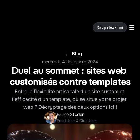
Rappelez-moi
W
e
c
o
d
e
.
/
Blog
mercredi, 4 décembre 2024
Duel au sommet : sites web 
customisés contre templates
Entre la flexibilité artisanale d'un site custom et 
l'efficacité d'un template, où se situe votre projet 
web ? Décryptage des deux options ici !
Bruno Studer
Fondateur & Directeur