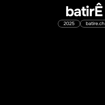
batirÊ
2025
batire.ch