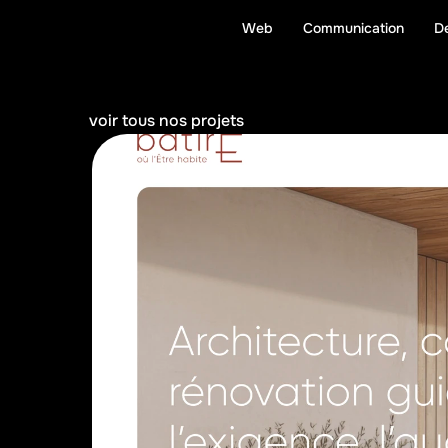
Web
Communication
D
W
e
c
o
d
e
.
voir tous nos projets