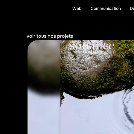
Web
Communication
D
W
e
c
o
d
e
.
voir tous nos projets