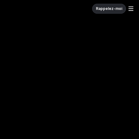
Rappelez-moi
W
e
c
o
d
e
.