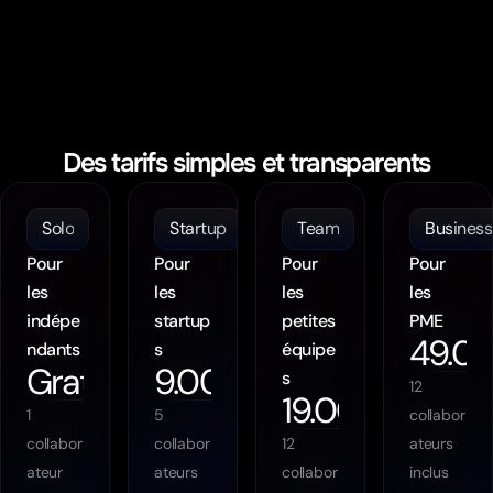
Des tarifs simples et transparents
Solo
Startup
Team
Business
Pour 
Pour 
Pour 
Pour 
les 
les 
les 
les 
indépe
startup
petites 
PME
49.0
ndants
s
équipe
Gratuit
9.00
s
CHF/mois
12 
19.00
CHF/mois
1 
5 
collabor
collabor
collabor
12 
ateurs 
ateur 
ateurs 
collabor
inclus
