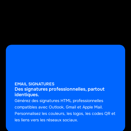
Pourquoi Welink ?
Une
plateforme
unique
pour
unifier
et
professionnaliser
l'identité
numérique
de
chaque
membre
de
l'équipe.
EMAIL SIGNATURES
Des signatures professionnelles, partout 
identiques.
Générez des signatures HTML professionnelles 
compatibles avec Outlook, Gmail et Apple Mail. 
Personnalisez les couleurs, les logos, les codes QR et 
les liens vers les réseaux sociaux.