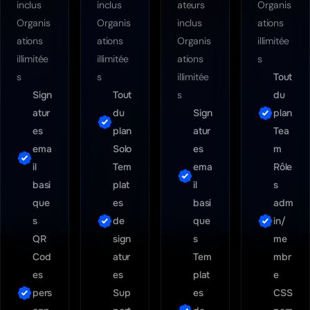
inclus

inclus

ateurs 
Organis
Organis
Organis
inclus

ations 
ations 
ations 
Organis
illimitée
illimitée
illimitée
ations 
s
s
s
illimitée
Tout 
Sign
Tout 
s
du 
atur
du 
Sign
plan 
es 
plan 
atur
Tea
ema
Solo
es 
il 
Tem
ema
Rôle
basi
plat
il 
s 
que
es 
basi
adm
s
de 
que
in/
QR 
sign
s
me
Cod
atur
Tem
mbr
es 
plat
pers
Sup
es 
CSS 