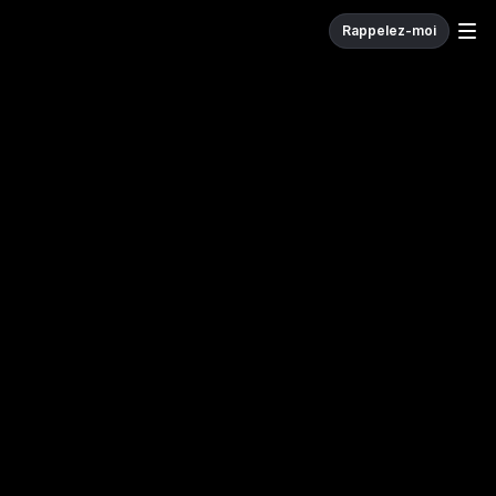
Rappelez-moi
W
e
c
o
d
e
.