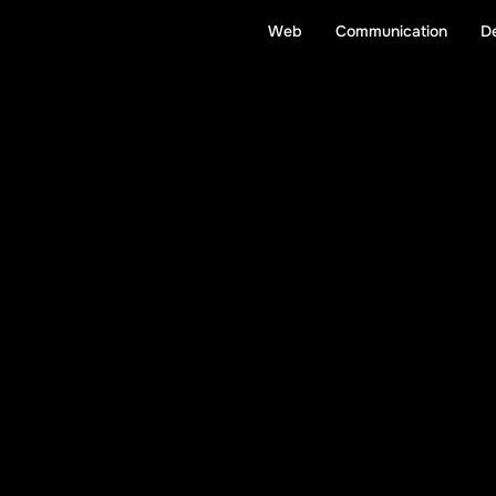
Web
Communication
D
W
e
c
o
d
e
.