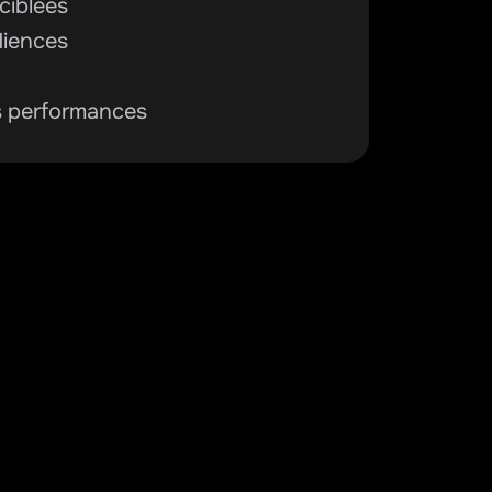
ciblées
diences
s performances