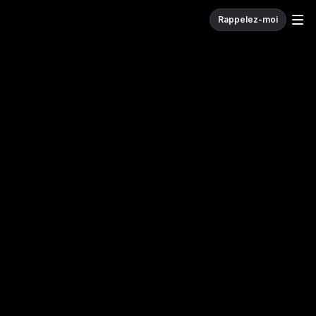
Rappelez-moi
W
e
c
o
d
e
.