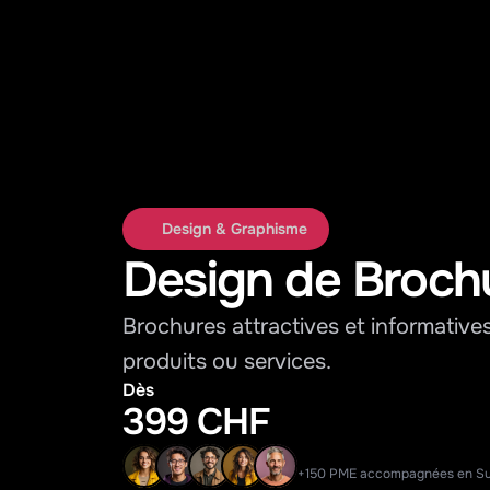
Design & Graphisme
Design de Broch
Brochures attractives et informative
produits ou services.
Dès
399 CHF
+150 PME accompagnées en Su