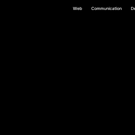
Web
Communication
D
W
e
c
o
d
e
.