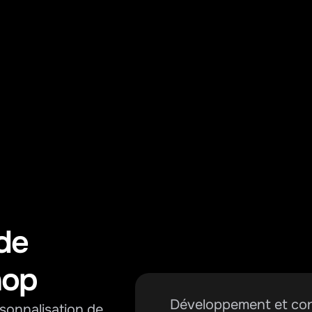
e 
hop
Développement et con
onnalisation de 