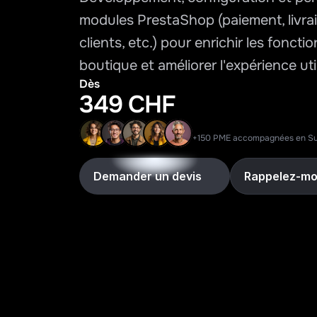
modules PrestaShop (paiement, livrais
clients, etc.) pour enrichir les fonctio
boutique et améliorer l'expérience uti
Dès
349 CHF
+150 PME accompagnées en Su
Demander un devis
Rappelez-mo