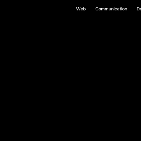
Web
Communication
D
W
e
c
o
d
e
.