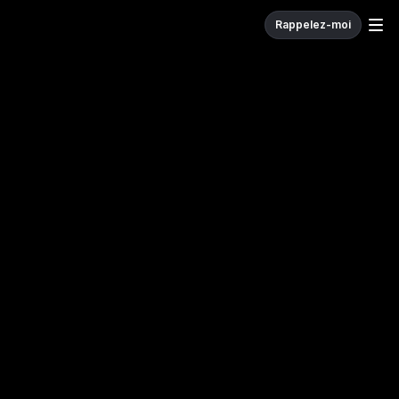
Rappelez-moi
W
e
c
o
d
e
.