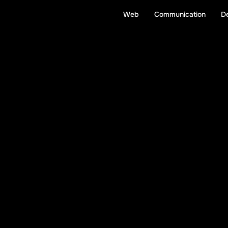
Web
Communication
D
W
e
c
o
d
e
.