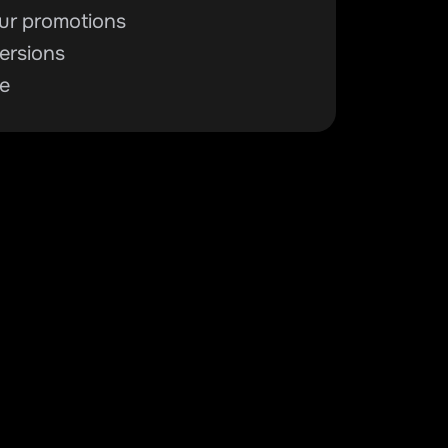
ur promotions
ersions
ce