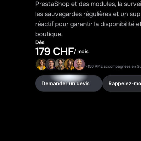
PrestaShop et des modules, la surveill
les sauvegardes régulières et un sup
réactif pour garantir la disponibilité et 
boutique.
Dès
179 CHF
/ mois
+150 PME accompagnées en Su
Demander un devis
Rappelez-mo