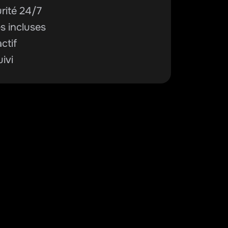
urité 24/7
s incluses
ctif
ivi