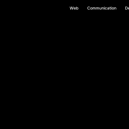
Web
Communication
D
W
e
c
o
d
e
.