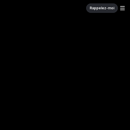
Rappelez-moi
W
e
c
o
d
e
.