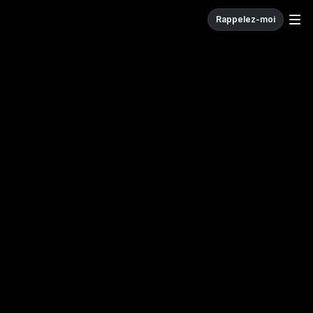
Rappelez-moi
W
e
c
o
d
e
.