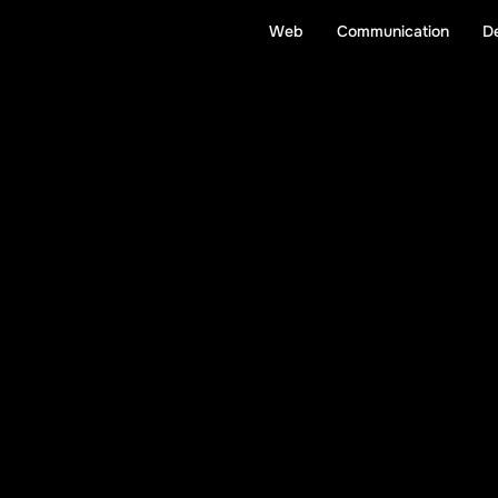
Web
Communication
D
W
e
c
o
d
e
.