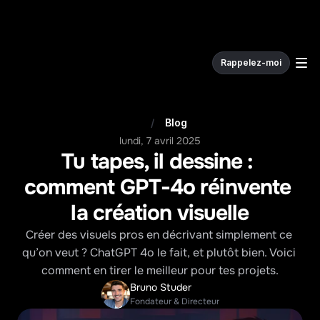
Rappelez-moi
W
e
c
o
d
e
.
/
Blog
lundi, 7 avril 2025
Tu tapes, il dessine : 
comment GPT-4o réinvente 
la création visuelle
Créer des visuels pros en décrivant simplement ce 
qu’on veut ? ChatGPT 4o le fait, et plutôt bien. Voici 
comment en tirer le meilleur pour tes projets.
Bruno Studer
Fondateur & Directeur