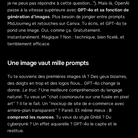
je ne peux pas répondre à cette question…”). Mais là, OpenAI 
passe à la vitesse supérieure avec 
GPT-4o et sa fonction de 
génération d’images
. Plus besoin de jongler entre prompts 
MidJourney et retouches sur Canva. Tu écris, et GPT-4o te 
pond une image. Oui, comme ça. Gratuitement. 
Instantanément. Magique ? Non : technique, bien ficelé, et 
terriblement efficace.
Une image vaut mille prompts
Tu te souviens des premières images IA ? Des yeux bizarres, 
des doigts en trop et des logos flous… GPT-4o change la 
donne. 
Le truc ?
 Une meilleure compréhension du langage 
naturel. Tu veux un “chat cosmonaute sur une fusée en pixel 
art” ? Il te le fait. Un “mockup de site de e-commerce avec 
arrière-plan transparent” ? Pareil. Et même mieux : 
il 
comprend les nuances
. Tu veux du style Ghibli ? Du 
cyberpunk ? Un effet aquarelle ? GPT-4o le capte et le 
restitue.